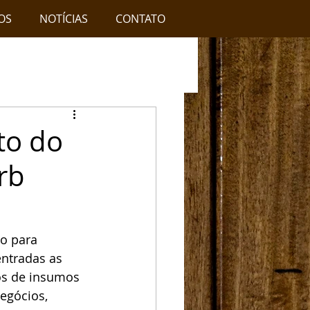
OS
NOTÍCIAS
CONTATO
to do
rb
o para 
ntradas as 
os de insumos 
egócios, 