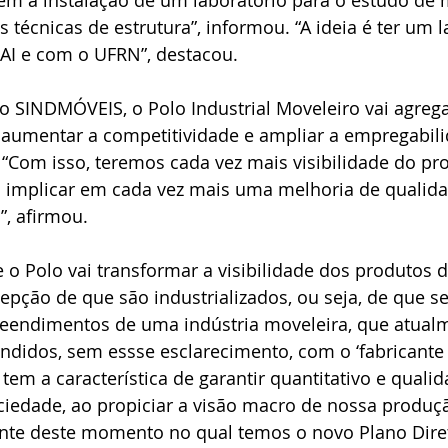
ém a instalação de um laboratório para o estudo de 
 técnicas de estrutura”, informou. “A ideia é ter um 
AI e com o UFRN”, destacou.
o SINDMÓVEIS, o Polo Industrial Moveleiro vai agrega
 aumentar a competitividade e ampliar a empregabili
“Com isso, teremos cada vez mais visibilidade do pr
 implicar em cada vez mais uma melhoria de qualidad
”, afirmou.
 o Polo vai transformar a visibilidade dos produtos d
pção de que são industrializados, ou seja, de que se 
eendimentos de uma indústria moveleira, que atual
didos, sem essse esclarecimento, com o ‘fabricante i
tem a característica de garantir quantitativo e qualid
ciedade, ao propiciar a visão macro de nossa produçã
ante deste momento no qual temos o novo Plano Dire