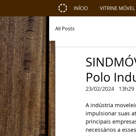
INÍCIO
VITRINE MÓVEL
All Posts
SINDMÓVE
Polo Ind
23/02/2024   13h29
A indústria movele
impulsionar suas at
principais empresa
necessários a esse