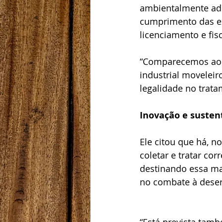
ambientalmente ade
cumprimento das ex
licenciamento e fis
“Comparecemos ao s
industrial moveleir
legalidade no trata
Inovação e susten
Ele citou que há, n
coletar e tratar co
destinando essa ma
no combate à deser