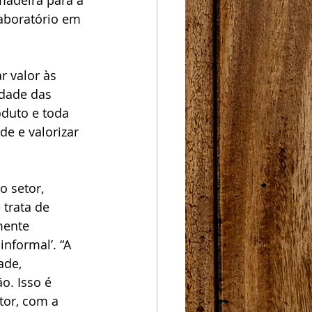
madeira para a 
laboratório em 
r valor às 
dade das 
oduto e toda 
e e valorizar 
o setor, 
trata de 
mente 
nformal’. “A 
ade, 
o. Isso é 
tor, com a 