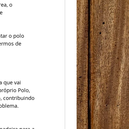
ea, o 
e 
ar o polo 
termos de 
a que vai 
próprio Polo, 
, contribuindo 
roblema.