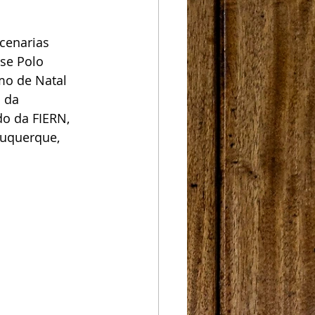
cenarias 
se Polo 
mo de Natal 
 da 
o da FIERN, 
buquerque, 