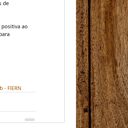
s de 
positiva ao 
para 
b - FIERN