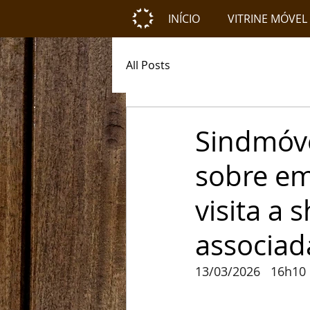
INÍCIO
VITRINE MÓVEL
All Posts
Sindmóv
sobre e
visita a
associad
13/03/2026   16h10