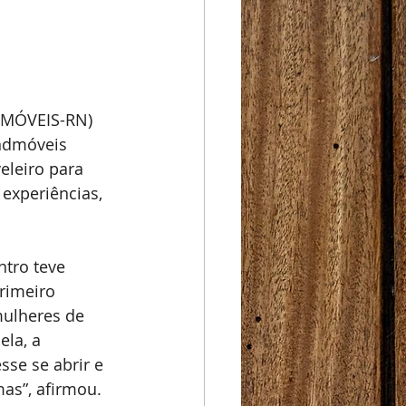
NDMÓVEIS-RN) 
indmóveis 
eleiro para 
experiências, 
tro teve 
rimeiro 
ulheres de 
la, a 
se se abrir e 
s”, afirmou.