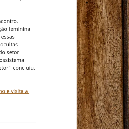
contro, 
ção feminina 
 essas 
ocultas 
do setor 
cossistema 
tor”, concluiu.
 e visita a 