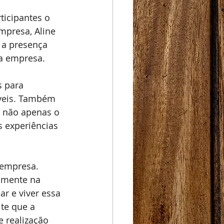
icipantes o 
mpresa, Aline 
 a presença 
da empresa.
 para 
óveis. Também 
 não apenas o 
 experiências 
 empresa. 
amente na 
r e viver essa 
te que a 
 realização 