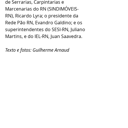
de Serrarias, Carpintarias e 
Marcenarias do RN (SINDIMÓVEIS-
RN), Ricardo Lyra; o presidente da 
Rede Pão RN, Evandro Galdino; e os 
superintendentes do SESI-RN, Juliano 
Martins, e do IEL-RN, Juan Saavedra.
Texto e fotos: Guilherme Arnaud
Veja a matéria no portal de notícias 
da FIERN:
SINDISORVETE-RN reúne 
empresários e gestores no 
lançamento do Summit de Liderança 
em RH - FIERN