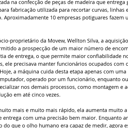
izada na confecção de peças de madeira que entrega 
ara fabricação utilizada para recortar curvas, linhas 
. Aproximadamente 10 empresas potiguares fazem u
io-proprietário da Movew, Wellton Silva, a aquisição
rmitido a prospecção de um maior número de encom
ntia de entrega, o que permite maior confiabilidade n
s, ele precisava manter funcionários ocupados com o
 Hoje, a máquina cuida desta etapa apenas com uma 
putador, operado por um funcionário, enquanto out
ecializar nos demais processos, como montagem e 
ção em até cinco vezes.
muito mais e muito mais rápido, ela aumenta muito a
e entrega com uma precisão bem maior. Enquanto an
 do que o olho humano era capaz de medir, agora e