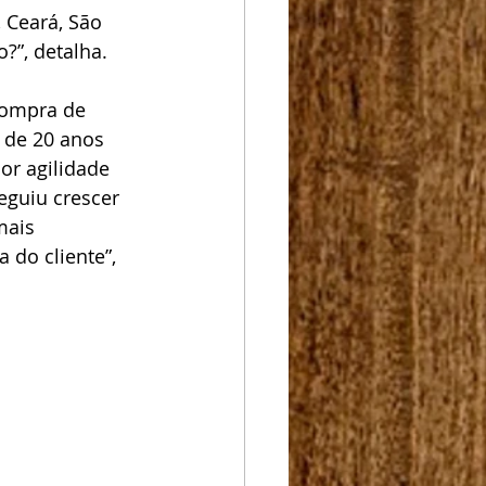
 Ceará, São 
?”, detalha.
compra de 
 de 20 anos 
or agilidade 
guiu crescer 
mais 
do cliente”, 