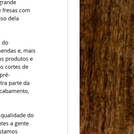
grande 
e fresas com 
so dela 
 do 
endas e, mais 
os produtos e 
s cortes de 
pré-
ra parte da 
acabamento, 
 qualidade do 
tes a gente 
stamos 