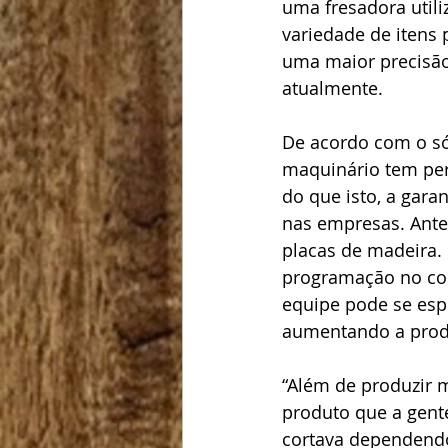
uma fresadora util
variedade de itens p
uma maior precisão
atualmente.
De acordo com o sóc
maquinário tem pe
do que isto, a gara
nas empresas. Ante
placas de madeira.
programação no com
equipe pode se esp
aumentando a produ
“Além de produzir 
produto que a gent
cortava dependendo