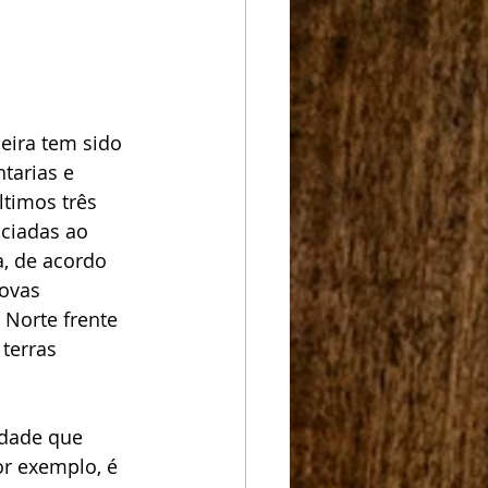
eira tem sido 
tarias e 
timos três 
ciadas ao 
a, de acordo 
ovas 
Norte frente 
terras 
idade que 
r exemplo, é 